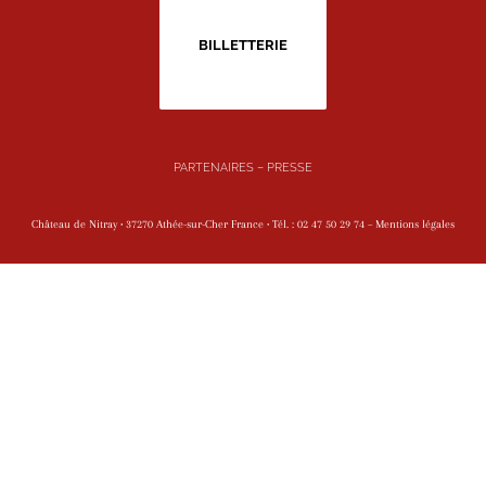
BILLETTERIE
PARTENAIRES
–
PRESSE
Château de Nitray • 37270 Athée-sur-Cher France
•
Tél. :
02 47 50 29 74
–
Mentions légales