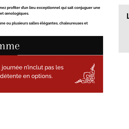
nez profiter d’un lieu exceptionnel qui sait conjuguer une
fs et œnologiques.
une ou plusieurs salles élégantes, chaleureuses et
amme
a journée n’inclut pas les
 détente en options.