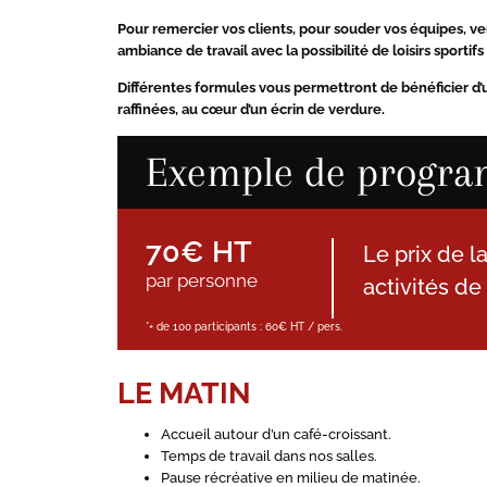
Pour remercier vos clients, pour souder vos équipes, ve
ambiance de travail avec la possibilité de loisirs sporti
Différentes formules vous permettront de bénéficier d’
raffinées, au cœur d’un écrin de verdure.
Exemple de progr
70€ HT
Le prix de l
par personne
activités de
*+ de 100 participants : 60€ HT / pers.
LE MATIN
Accueil autour d’un café-croissant.
Temps de travail dans nos salles.
Pause récréative en milieu de matinée.