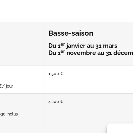
Basse-saison
er
Du 1
janvier au 31 mars
er
Du 1
novembre
au 31 déce
1 500 €
€/ jour
4 100 €
ge inclus