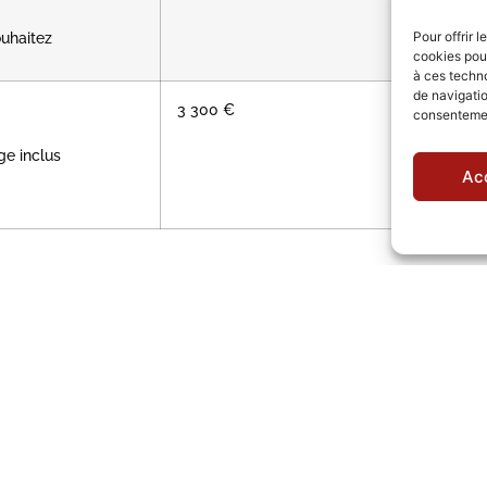
ouhaitez
Pour offrir 
cookies pour
à ces techn
de navigatio
3 300 €
consentement
e inclus
Ac
tez pas à nous contacter par mail :
contact@chateau-nitray.fr
ou