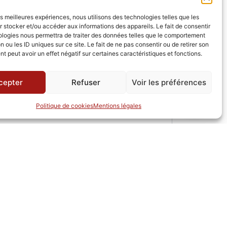
les meilleures expériences, nous utilisons des technologies telles que les
 stocker et/ou accéder aux informations des appareils. Le fait de consentir
ologies nous permettra de traiter des données telles que le comportement
n ou les ID uniques sur ce site. Le fait de ne pas consentir ou de retirer son
5 100 €
 peut avoir un effet négatif sur certaines caractéristiques et fonctions.
cepter
Refuser
Voir les préférences
Politique de cookies
Mentions légales
 par téléphone :
02 47 50 29 74