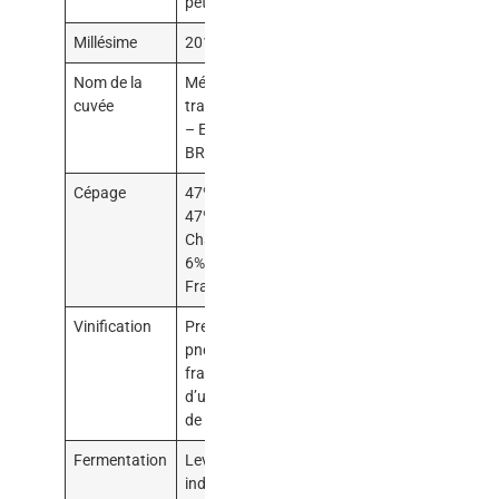
pétillant
Millésime
2018
Nom de la
Méthode
cuvée
traditionnelle
– EXTRA-
BRUT
Cépage
47% Chenin,
47%
Chardonnay,
6% Cabernet
Franc
Vinification
Pressurage
pneumatique
fractionné
d’une durée
de 4h
Fermentation
Levure
indigène