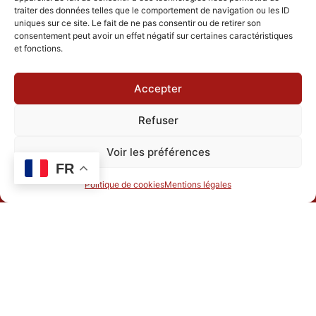
Mode de
Manuel
traiter des données telles que le comportement de navigation ou les ID
vendange
uniques sur ce site. Le fait de ne pas consentir ou de retirer son
consentement peut avoir un effet négatif sur certaines caractéristiques
% volume
12,5°
et fonctions.
acquis
Accepter
Refuser
Voir les préférences
FR
Politique de cookies
Mentions légales
LE DOMAINE
HÉBERGEMENT