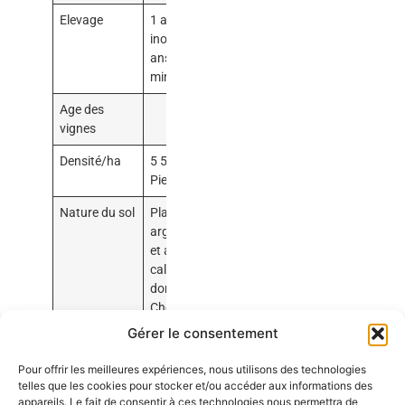
Elevage
1 an en cuve
inox puis 5
ans de latte
minimum
Age des
vignes
Densité/ha
5 500
Pieds/Ha
Nature du sol
Plateau
argile à silex
et argilo-
calcaire
dominant le
Cher
Gérer le consentement
Exposition
Nord-sud
Pour offrir les meilleures expériences, nous utilisons des technologies
Rendement
42 hl/ha
telles que les cookies pour stocker et/ou accéder aux informations des
appareils. Le fait de consentir à ces technologies nous permettra de