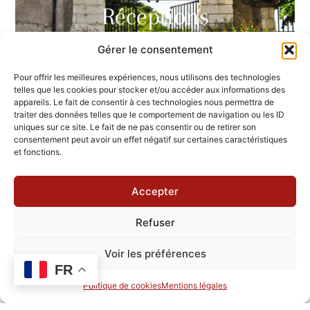
Réceptions
& séminaires
Gérer le consentement
Pour offrir les meilleures expériences, nous utilisons des technologies
telles que les cookies pour stocker et/ou accéder aux informations des
appareils. Le fait de consentir à ces technologies nous permettra de
traiter des données telles que le comportement de navigation ou les ID
uniques sur ce site. Le fait de ne pas consentir ou de retirer son
consentement peut avoir un effet négatif sur certaines caractéristiques
Le château de Nitray, demeure typique de la
et fonctions.
Renaissance classée au patrimoine des
monuments historiques, vous offre un cadre
Accepter
prestigieux au cœur d’un écrin de verdure, pour
un mariage unique et inoubliable au cœur de la
Refuser
vallée du Cher.
Voir les préférences
Le château met à votre disposition la spacieuse salle
FR
François 1er d’une superficie de 150m2
, permettant de
Politique de cookies
Mentions légales
faire le bonheur de 150 convives ainsi que sa salle en