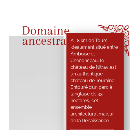
Domaine
ancestral
À 18 km de Tours,
idéalement situé entre
Amboise et
Chenonceau, le
château de Nitray est
un authentique
château de Touraine.
Entouré d’un parc à
l’anglaise de 33
hectares, cet
ensemble
architectural majeur
de la Renaissance.