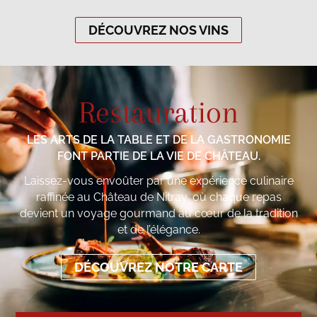
DÉCOUVREZ NOS VINS
Restauration
LES ARTS DE LA TABLE ET DE LA GASTRONOMIE
FONT PARTIE DE LA VIE DE CHÂTEAU.
Laissez-vous envoûter par une expérience culinaire
raffinée au Château de Nitray, où chaque repas
devient un voyage gourmand au cœur de la tradition
et de l’élégance.
DÉCOUVREZ NOTRE CARTE