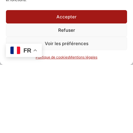
inclus
et draps
Accepter
fournis)
– Les tables
et chaises
Refuser
sont inclus
Voir les préférences
FR
LES SALLES "BISTROT"
Politique de cookies
Mentions légales
Pour plus d’information, n’hésitez pas à nous contacter par
mail :
contact@chateau-nitray.fr
ou par téléphone :
02 47
50 29 74