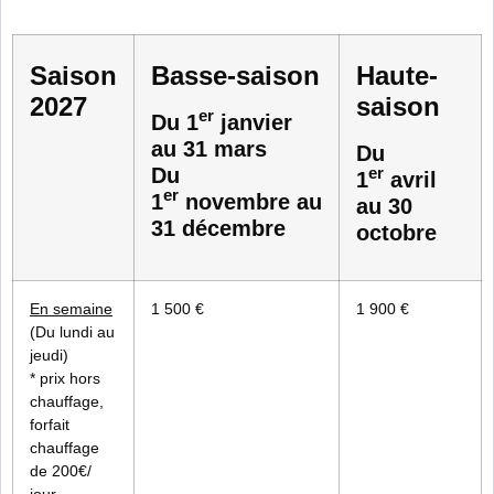
Saison
Basse-saison
Haute-
2027
saison
er
Du 1
janvier
au 31 mars
Du
Du
er
1
avril
er
1
novembre
au
au 30
31 décembre
octobre
En semaine
1 500 €
1 900 €
(Du lundi au
jeudi)
* prix hors
chauffage,
forfait
chauffage
de 200€/
jour