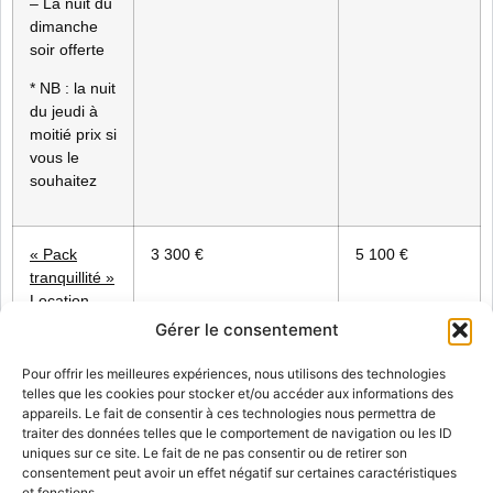
– La nuit du
dimanche
soir offerte
* NB : la nuit
du jeudi à
moitié prix si
vous le
souhaitez
« Pack
3 300 €
5 100 €
tranquillité »
Location
des salles
Gérer le consentement
du vendredi
au samedi
Pour offrir les meilleures expériences, nous utilisons des technologies
– Comprend
telles que les cookies pour stocker et/ou accéder aux informations des
appareils. Le fait de consentir à ces technologies nous permettra de
21
traiter des données telles que le comportement de navigation ou les ID
couchages
uniques sur ce site. Le fait de ne pas consentir ou de retirer son
pour 2 nuits
consentement peut avoir un effet négatif sur certaines caractéristiques
(ménage
et fonctions.